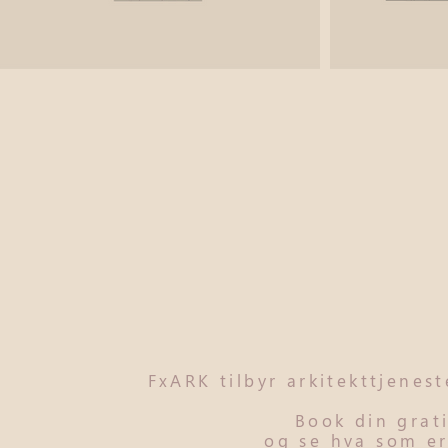
FxARK tilbyr arkitekttjenes
Book din grat
og se hva som er