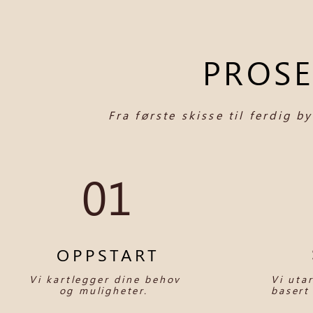
PROSE
Fra første skisse til ferdig 
01
OPPSTART
Vi kartlegger dine behov
Vi uta
og muligheter.
basert