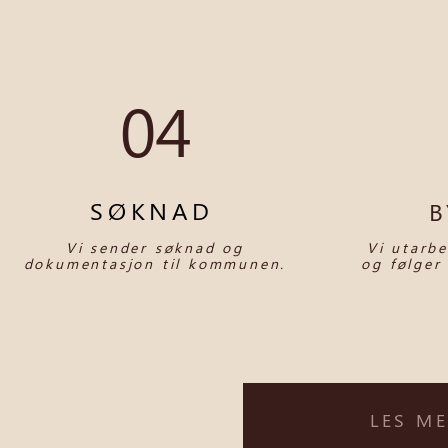
04
SØKNAD
B
Vi sender søknad og
Vi utarb
dokumentasjon til kommunen.
og følger
LES M