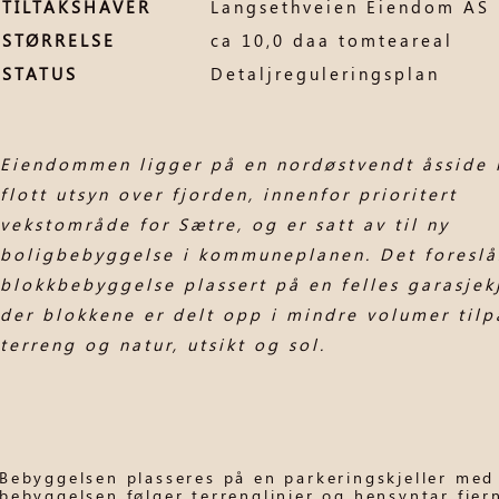
TILTAKSHAVER
Langsethveien Eiendom AS
STØRRELSE
ca 10,0 daa tomteareal
STATUS
Detaljreguleringsplan
Eiendommen ligger på en nordøstvendt åsside
flott utsyn over fjorden, innenfor prioritert
vekstområde for Sætre, og er satt av til ny
boligbebyggelse i kommuneplanen. Det foreslå
blokkbebyggelse plassert på en felles garasjekj
der blokkene er delt opp i mindre volumer tilp
terreng og natur, utsikt og sol.
Bebyggelsen plasseres på en parkeringskjeller med
bebyggelsen følger terrenglinjer og hensyntar fjer