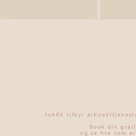
FxARK tilbyr arkitekttjenes
Book din grat
og se hva som er