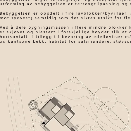
utforming av bebyggelsen er terrengtilpasning og e
Bebyggelsen er oppdelt i fire lavblokker/byvillaer, s
mot sydvest) samtidig som det sikres utsikt for fle
Ved å dele bygningsmassen i flere mindre blokker 
er skjøvet og plassert i forskjellige høyder slik at
horisontalt. I tillegg til bevaring av edelløvtrær 
og kantsone bekk, habitat for salamandere, støyso